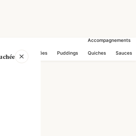
Desserts
Accompagnements
Canard
gâteaux
glacées
Puddings
Quiches
Sauces
ouchée