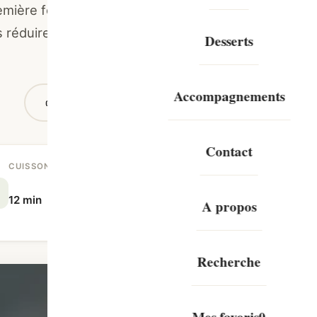
emière fois que j’ai préparé des
les réduire en charbon ! Fort
Desserts
Accompagnements
Imprimer
Enregistrer
Partag
Contact
CUISSON
TOTAL
P
12 min
27 min
2
A propos
Recherche