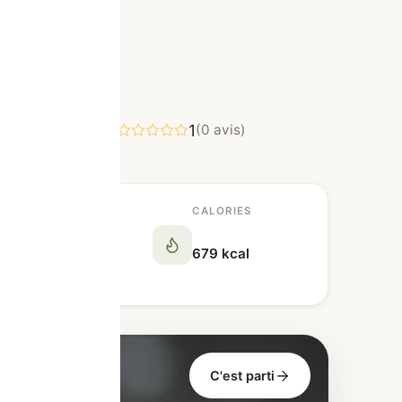
1
er
(0 avis)
ORTIONS
CALORIES
679 kcal
C'est parti