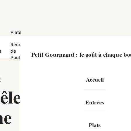
Plats
Recettes
Recettes
s
de
Dinde
Canard
Poisson
Bœuf
Petit Gourmand : le goût à chaque b
Poulet
e
Accueil
êle :
Entrées
me
Plats