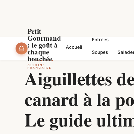
Petit
Gourmand
Entrées
Accueil
: le goût à
Accueil
chaque
Soupes
Salade
bouchée
CANARD
CUISINE
Aiguillettes d
FRANÇAISE
canard à la po
Le guide ulti