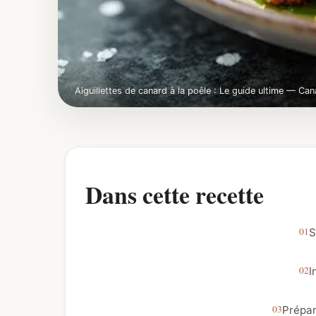
Aiguillettes de canard à la poêle : Le guide ultime — Can
Dans cette recette
S
I
Prépar