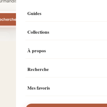
Quiches
ourmandise.
Puddings
Agneau
Guides
echercher
Plats savoyards
Collections
Poisson
iver
À propos
Recherche
Mes favoris