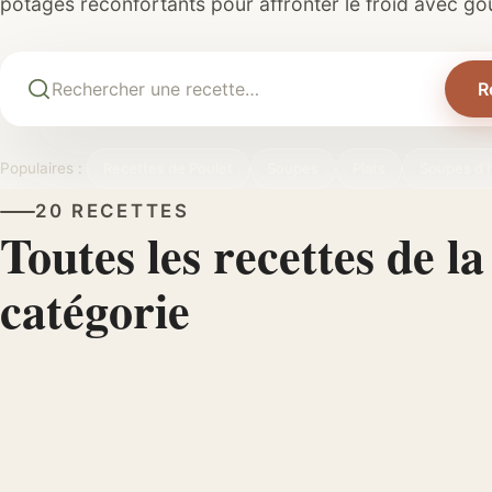
potages réconfortants pour affronter le froid avec g
R
Populaires :
Recettes de Poulet
Soupes
Plats
Soupes d’h
20 RECETTES
Toutes les recettes de la
catégorie