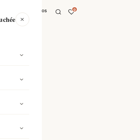
lections
À propos
0
ouchée