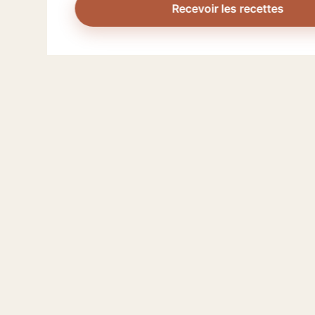
Recevoir les recettes
10 min
10
Sauce aigre-douce chinoise maison,
Ai
recette traditionnelle
lé