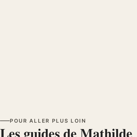
Soupe à l’oignon : recette française
traditionnelle
M
Mathilde CHEVRIER
il y a 5 mois
POUR ALLER PLUS LOIN
Les guides de Mathilde