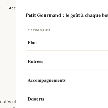
Accompagnements
Desserts
Guides
Col
Petit Gourmand : le goût à chaque b
CATÉGORIES
Plats
Recettes de Poulet
Entrées
Bœuf
Soupes
Accompagnements
Canard
Soupes d’hiver
Salades
Sauces
Desserts
Dinde
outés et