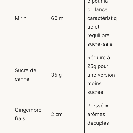
e pour la
brillance
Mirin
60 ml
caractéristiq
ue et
l’équilibre
sucré-salé
Réduire à
25g pour
Sucre de
35 g
une version
canne
moins
sucrée
Pressé =
Gingembre
2 cm
arômes
frais
décuplés