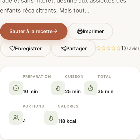
fade et sans intérêt, destiné aux assiettes des
enfants récalcitrants. Mais tout…
Sauter à la recette
Imprimer
1
Enregistrer
Partager
(0 avis)
PRÉPARATION
CUISSON
TOTAL
10 min
25 min
35 min
PORTIONS
CALORIES
4
118 kcal