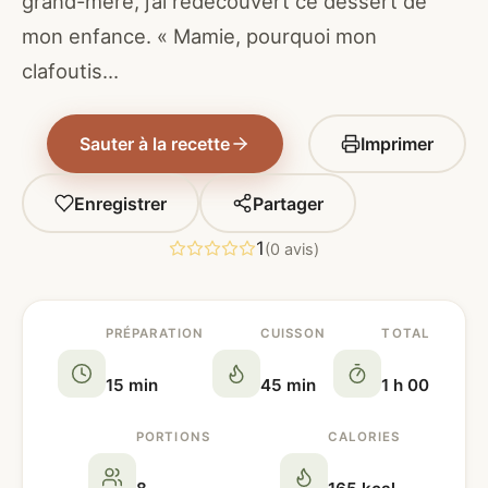
grand-mère, j’ai redécouvert ce dessert de
mon enfance. « Mamie, pourquoi mon
clafoutis…
Sauter à la recette
Imprimer
Enregistrer
Partager
1
(0 avis)
PRÉPARATION
CUISSON
TOTAL
15 min
45 min
1 h 00
PORTIONS
CALORIES