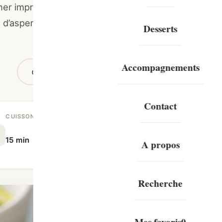
dîner improvisé, peu de temps, mais
me d’asperges au saumon fumé est ma
Desserts
Accompagnements
Imprimer
Enregistrer
Partag
Contact
CUISSON
TOTAL
P
15 min
30 min
4
A propos
Recherche