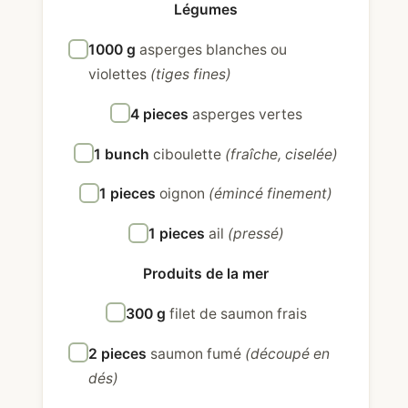
Légumes
1000 g
asperges blanches ou
violettes
(tiges fines)
4 pieces
asperges vertes
1 bunch
ciboulette
(fraîche, ciselée)
1 pieces
oignon
(émincé finement)
1 pieces
ail
(pressé)
Produits de la mer
300 g
filet de saumon frais
2 pieces
saumon fumé
(découpé en
dés)