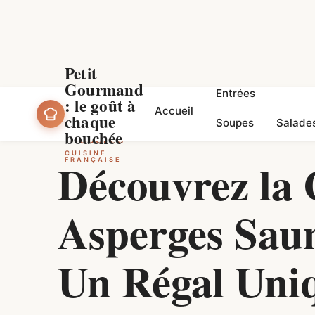
Petit
Gourmand
Entrées
Accueil
: le goût à
Accueil
chaque
Soupes
Salade
bouchée
SOUPES
CUISINE
Découvrez la
FRANÇAISE
Asperges Sau
Un Régal Uni