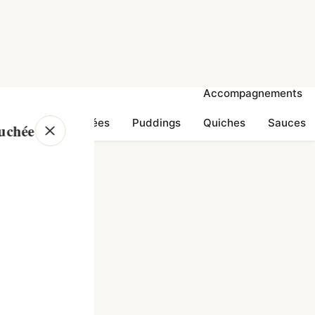
Desserts
Accompagnements
Soupes
gâteaux
glacées
Puddings
Quiches
Sauces
ouchée