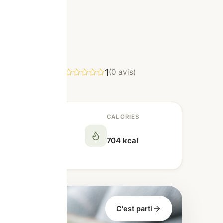
1
er
(0 avis)
ORTIONS
CALORIES
704 kcal
C'est parti