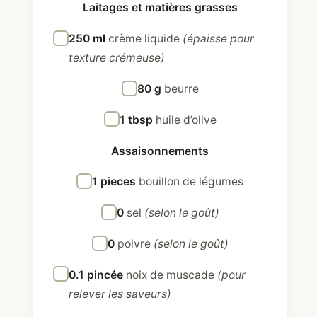
Laitages et matières grasses
250 ml
crème liquide
(épaisse pour
texture crémeuse)
80 g
beurre
1 tbsp
huile d’olive
Assaisonnements
1 pieces
bouillon de légumes
0
sel
(selon le goût)
0
poivre
(selon le goût)
0.1 pincée
noix de muscade
(pour
relever les saveurs)