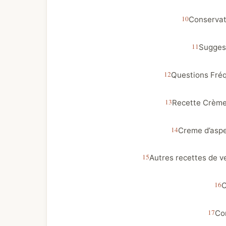
Conservat
Sugges
Questions Fré
Recette Crème
Creme d’asp
Autres recettes de v
C
Co