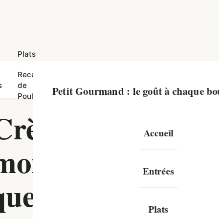
Plats
Recettes
Recettes
s
de
Dinde
Canard
Poisson
Bœuf
Petit Gourmand : le goût à chaque b
Poulet
 Crème
Accueil
mon :
Entrées
que
Plats