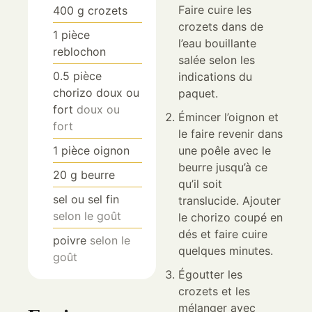
Faire cuire les
400
g
crozets
crozets dans de
1
pièce
l’eau bouillante
reblochon
salée selon les
0.5
pièce
indications du
chorizo doux ou
paquet.
fort
doux ou
Émincer l’oignon et
fort
le faire revenir dans
1
pièce
oignon
une poêle avec le
beurre jusqu’à ce
20
g
beurre
qu’il soit
sel ou sel fin
translucide. Ajouter
selon le goût
le chorizo coupé en
dés et faire cuire
poivre
selon le
quelques minutes.
goût
Égoutter les
crozets et les
mélanger avec