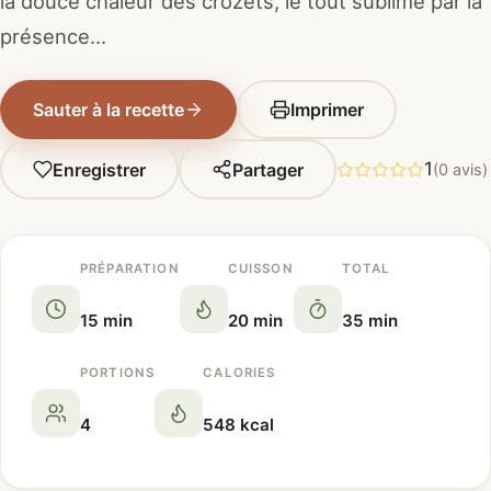
la douce chaleur des crozets, le tout sublimé par la
présence…
Sauter à la recette
Imprimer
1
Enregistrer
Partager
(0 avis)
PRÉPARATION
CUISSON
TOTAL
15 min
20 min
35 min
PORTIONS
CALORIES
4
548 kcal