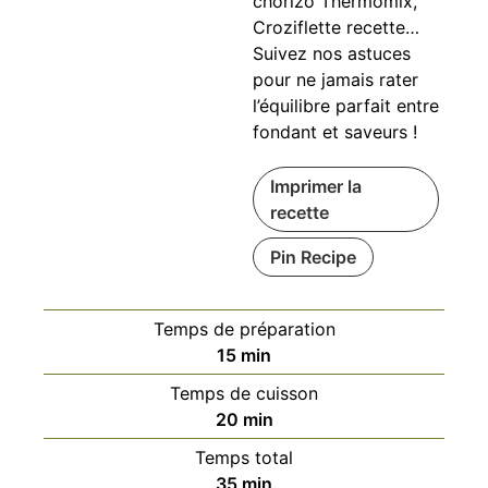
chorizo Thermomix,
Croziflette recette…
Suivez nos astuces
pour ne jamais rater
l’équilibre parfait entre
fondant et saveurs !
Imprimer la
recette
Pin Recipe
Temps de préparation
minutes
15
min
Temps de cuisson
minutes
20
min
Temps total
minutes
35
min