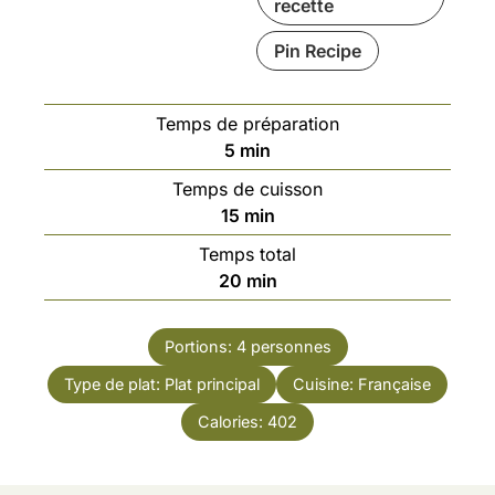
recette
Pin Recipe
Temps de préparation
minutes
5
min
Temps de cuisson
minutes
15
min
Temps total
minutes
20
min
Portions:
4
personnes
Type de plat:
Plat principal
Cuisine:
Française
Calories:
402