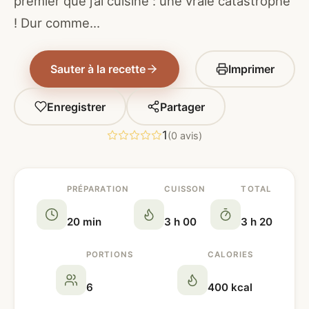
premier que j’ai cuisiné : une vraie catastrophe
! Dur comme…
Sauter à la recette
Imprimer
Enregistrer
Partager
1
(0 avis)
PRÉPARATION
CUISSON
TOTAL
20 min
3 h 00
3 h 20
PORTIONS
CALORIES
6
400 kcal