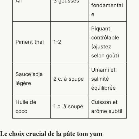
Ail
3 gousses
fondamental
e
Piquant
contrôlable
Piment thaï
1-2
(ajustez
selon goût)
Umami et
Sauce soja
2 c. à soupe
salinité
légère
équilibrée
Huile de
Cuisson et
1 c. à soupe
coco
arôme subtil
Le choix crucial de la pâte tom yum