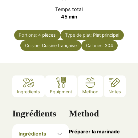
Temps total
minutes
45
min
Portions:
4
pièces
Type de plat:
Plat principal
Cuisine:
Cuisine française
Calories:
304
Ingredients
Equipment
Method
Notes
Ingrédients
Method
Préparer la marinade
Ingrédients