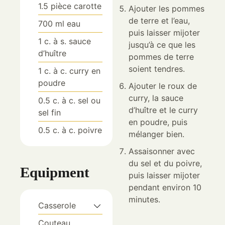
1.5
pièce
carotte
Ajouter les pommes
de terre et l’eau,
700
ml
eau
puis laisser mijoter
1
c. à s.
sauce
jusqu’à ce que les
d’huître
pommes de terre
soient tendres.
1
c. à c.
curry en
poudre
Ajouter le roux de
curry, la sauce
0.5
c. à c.
sel ou
d’huître et le curry
sel fin
en poudre, puis
0.5
c. à c.
poivre
mélanger bien.
Assaisonner avec
du sel et du poivre,
Equipment
puis laisser mijoter
pendant environ 10
minutes.
Casserole
Couteau