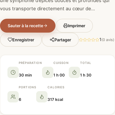
une symphonie d’épices douces et profondes qui
vous transporte directement au cœur de…
Sauter à la recette
Imprimer
1
Enregistrer
Partager
(0 avis)
PRÉPARATION
CUISSON
TOTAL
30 min
1 h 00
1 h 30
PORTIONS
CALORIES
6
317 kcal