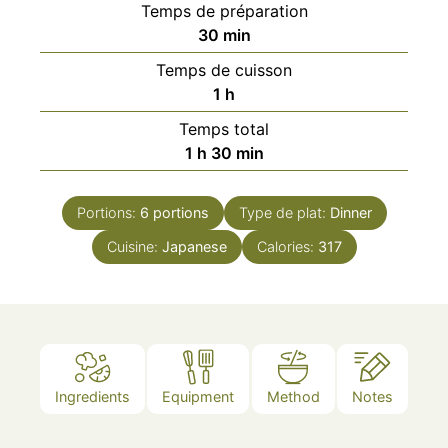
Temps de préparation
minutes
30
min
Temps de cuisson
heure
1
h
Temps total
heure
minutes
1
h
30
min
Portions:
6
portions
Type de plat:
Dinner
Cuisine:
Japanese
Calories:
317
Ingredients
Equipment
Method
Notes