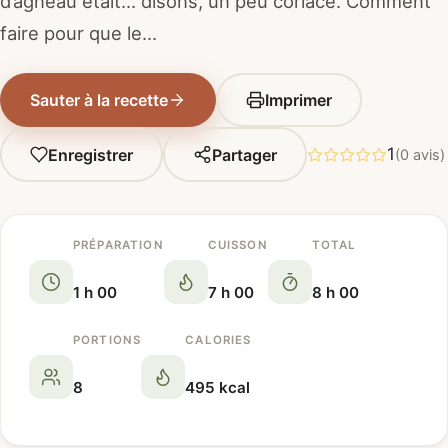
d’agneau était… disons, un peu coriace. Comment
faire pour que le…
Sauter à la recette
Imprimer
1
Enregistrer
Partager
(0 avis)
PRÉPARATION
CUISSON
TOTAL
1 h 00
7 h 00
8 h 00
PORTIONS
CALORIES
8
495 kcal