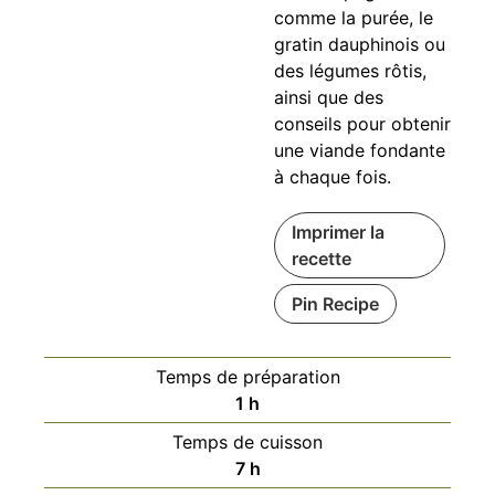
comme la purée, le
gratin dauphinois ou
des légumes rôtis,
ainsi que des
conseils pour obtenir
une viande fondante
à chaque fois.
Imprimer la
recette
Pin Recipe
Temps de préparation
heure
1
h
Temps de cuisson
heures
7
h