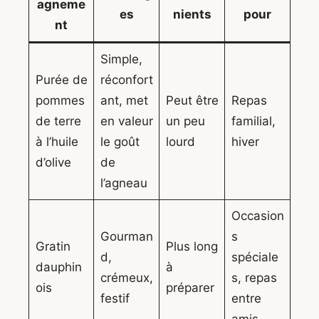
agneme
es
nients
pour
nt
Simple,
Purée de
réconfort
pommes
ant, met
Peut être
Repas
de terre
en valeur
un peu
familial,
à l’huile
le goût
lourd
hiver
d’olive
de
l’agneau
Occasion
Gourman
s
Gratin
Plus long
d,
spéciale
dauphin
à
crémeux,
s, repas
ois
préparer
festif
entre