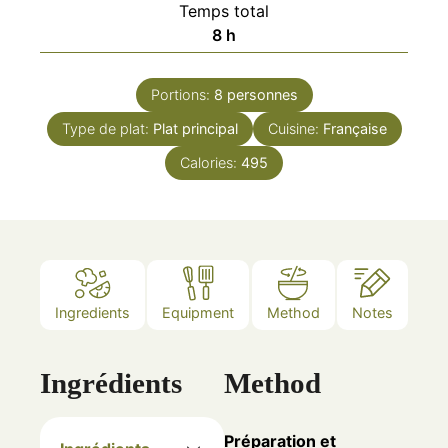
Temps total
heures
8
h
Portions:
8
personnes
Type de plat:
Plat principal
Cuisine:
Française
Calories:
495
Ingredients
Equipment
Method
Notes
Ingrédients
Method
Préparation et