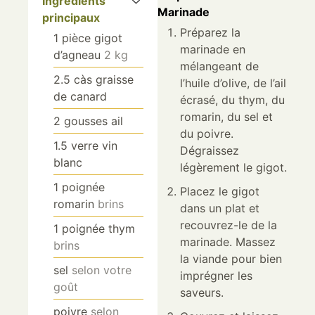
Ingrédients
Marinade
principaux
Préparez la
1
pièce
gigot
marinade en
d’agneau
2 kg
mélangeant de
2.5
càs
graisse
l’huile d’olive, de l’ail
de canard
écrasé, du thym, du
romarin, du sel et
2
gousses
ail
du poivre.
1.5
verre
vin
Dégraissez
blanc
légèrement le gigot.
1
poignée
Placez le gigot
romarin
brins
dans un plat et
recouvrez-le de la
1
poignée
thym
marinade. Massez
brins
la viande pour bien
sel
selon votre
imprégner les
goût
saveurs.
poivre
selon