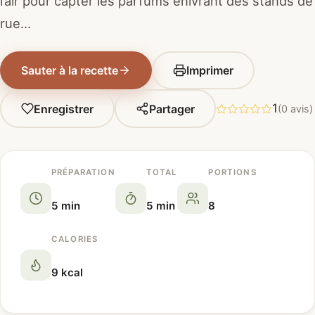
l’air pour capter les parfums enivrant des stands de
rue…
Sauter à la recette
Imprimer
1
Enregistrer
Partager
(0 avis)
PRÉPARATION
TOTAL
PORTIONS
5 min
5 min
8
CALORIES
9 kcal