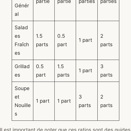
partie
partie
parties
parties
Génér
al
Salad
es
1.5
0.5
2
1 part
Fraîch
parts
part
parts
es
Grillad
0.5
1.5
3
1 part
es
part
parts
parts
Soupe
et
3
2
1 part
1 part
Nouille
parts
parts
s
Il est important de noter que ces ratios sont des guides