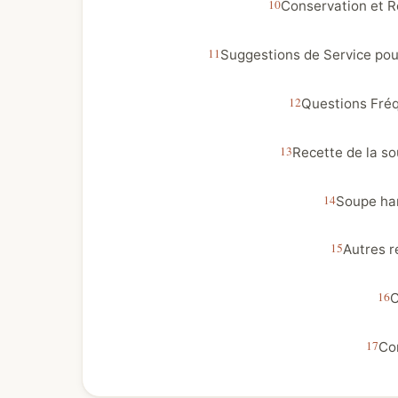
Conservation et R
Suggestions de Service pou
Questions Fré
Recette de la so
Soupe har
Autres r
C
Co