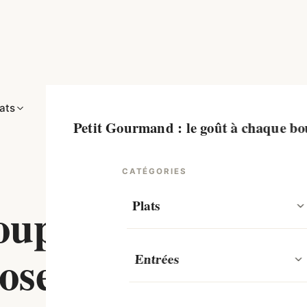
Recettes
lats
Entrées
Accompagnements
Desserts
Petit Gourmand : le goût à chaque b
CATÉGORIES
soupe
Plats
Recettes de Poulet
oseille
Entrées
Bœuf
Soupes