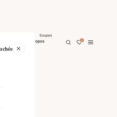
Soupes
Guides
À propos
0
ouchée