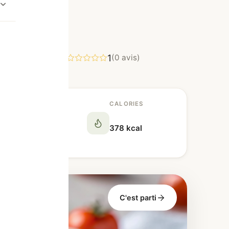
1
er
(0 avis)
ORTIONS
CALORIES
378 kcal
C'est parti