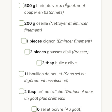
500 g
haricots verts
(Égoutter et
couper en bâtonnets)
200 g
oseille
(Nettoyer et émincer
finement)
1 pieces
oignon
(Émincer finement)
2 pieces
gousses d'ail
(Presser)
2 tbsp
huile d’olive
1 l
bouillon de poulet
(Sans sel ou
légèrement assaisonné)
2 tbsp
crème fraîche
(Optionnel pour
un goût plus crémeux)
0
sel et poivre
(Au goût)