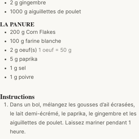
2
g
gingembre
1000
g
aiguillettes de poulet
LA PANURE
200
g
Corn Flakes
100
g
farine blanche
2
g
oeuf(s)
1 oeuf = 50 g
5
g
paprika
1
g
sel
1
g
poivre
Instructions
Dans un bol, mélangez les gousses d’ail écrasées,
le lait demi-écrémé, le paprika, le gingembre et les
aiguillettes de poulet. Laissez mariner pendant 1
heure.