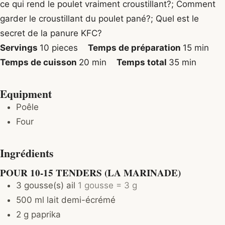
ce qui rend le poulet vraiment croustillant?; Comment
garder le croustillant du poulet pané?; Quel est le
secret de la panure KFC?
minutes
Servings
10
pieces
Temps de préparation
15
min
minutes
minutes
Temps de cuisson
20
min
Temps total
35
min
Equipment
Poêle
Four
Ingrédients
POUR 10-15 TENDERS (LA MARINADE)
3
gousse(s)
ail
1 gousse = 3 g
500
ml
lait demi-écrémé
2
g
paprika