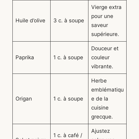
Vierge extra
pour une
Huile d’olive
3 c. à soupe
saveur
supérieure.
Douceur et
Paprika
1 c. à soupe
couleur
vibrante.
Herbe
emblématiqu
Origan
1 c. à soupe
e de la
cuisine
grecque.
Ajustez
1 c. à café /