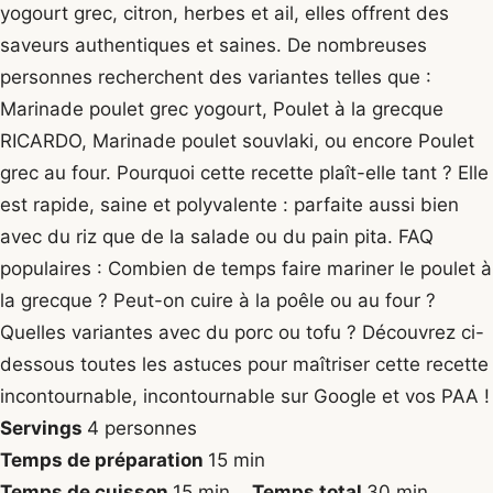
yogourt grec, citron, herbes et ail, elles offrent des
saveurs authentiques et saines. De nombreuses
personnes recherchent des variantes telles que :
Marinade poulet grec yogourt, Poulet à la grecque
RICARDO, Marinade poulet souvlaki, ou encore Poulet
grec au four. Pourquoi cette recette plaît-elle tant ? Elle
est rapide, saine et polyvalente : parfaite aussi bien
avec du riz que de la salade ou du pain pita. FAQ
populaires : Combien de temps faire mariner le poulet à
la grecque ? Peut-on cuire à la poêle ou au four ?
Quelles variantes avec du porc ou tofu ? Découvrez ci-
dessous toutes les astuces pour maîtriser cette recette
incontournable, incontournable sur Google et vos PAA !
Servings
4
personnes
minutes
Temps de préparation
15
min
minutes
minutes
Temps de cuisson
15
min
Temps total
30
min