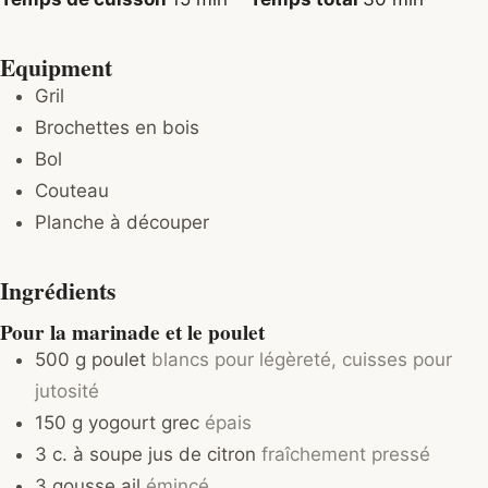
Equipment
Gril
Brochettes en bois
Bol
Couteau
Planche à découper
Ingrédients
Pour la marinade et le poulet
500
g
poulet
blancs pour légèreté, cuisses pour
jutosité
150
g
yogourt grec
épais
3
c. à soupe
jus de citron
fraîchement pressé
3
gousse
ail
émincé