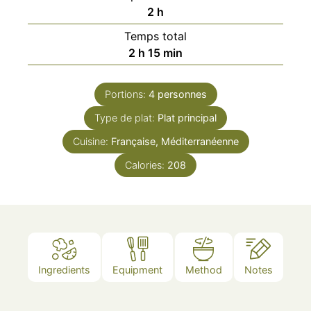
heures
2
h
Temps total
heures
minutes
2
h
15
min
Portions:
4
personnes
Type de plat:
Plat principal
Cuisine:
Française, Méditerranéenne
Calories:
208
Ingredients
Equipment
Method
Notes