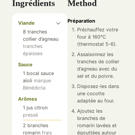
Ingrédients
Method
Préparation
Viande
Préchauffez votre
8
tranches
four à 160°C
collier d’agneau
(thermostat 5-6).
tranches
épaisses
Assaisonnez les
tranches de collier
Sauce
d’agneau avec du
1
bocal
sauce
sel et du poivre.
aïoli
marque
Disposez-les dans
Bénédicta
une cocotte
Arômes
adaptée au four.
1
jus
citron
Ajoutez les
pressé
branches de
2
branches
romarin lavées et
romarin
frais
égouttées autour