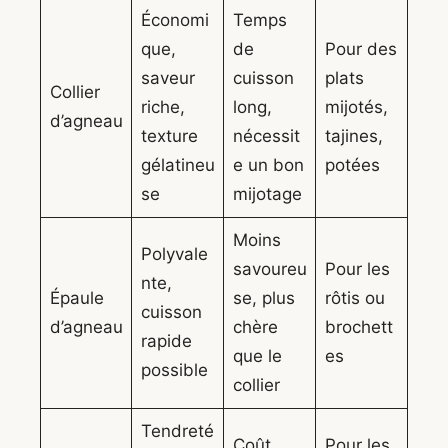
Économi
Temps
que,
de
Pour des
saveur
cuisson
plats
Collier
riche,
long,
mijotés,
d’agneau
texture
nécessit
tajines,
gélatineu
e un bon
potées
se
mijotage
Moins
Polyvale
savoureu
Pour les
nte,
Épaule
se, plus
rôtis ou
cuisson
d’agneau
chère
brochett
rapide
que le
es
possible
collier
Tendreté
Coût
Pour les