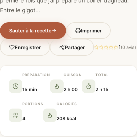
première fois que j’ai préparé un collier d’agneau.
Entre le gigot…
Sauter à la recette
Imprimer
1
Enregistrer
Partager
(0 avis)
PRÉPARATION
CUISSON
TOTAL
15 min
2 h 00
2 h 15
PORTIONS
CALORIES
4
208 kcal