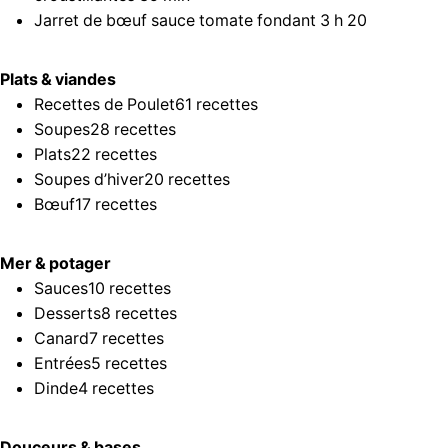
Jarret de bœuf sauce tomate fondant
3 h 20
Plats & viandes
Recettes de Poulet
61 recettes
Soupes
28 recettes
Plats
22 recettes
Soupes d’hiver
20 recettes
Bœuf
17 recettes
Mer & potager
Sauces
10 recettes
Desserts
8 recettes
Canard
7 recettes
Entrées
5 recettes
Dinde
4 recettes
Douceurs & bases